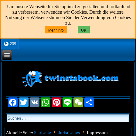
Um unsere Webseite für Sie optimal zu gestalten und fortlaufend
zu verbessern, verwenden wir Cookies. Durch die weitere
Nutzung der Webseite stimmen Sie der Verwendung von Cookies
zu.
Mehr Info
OK
209
Facebook
Twitter
VK
WhatsApp
Pinterest
Line
WeChat
Share
Startseite
Juristisches
Aktuelle Seite:
Impressum