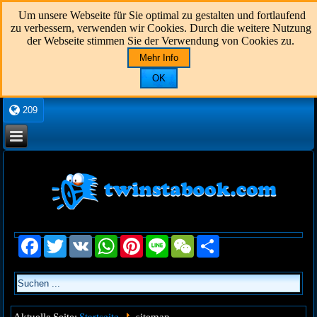
Um unsere Webseite für Sie optimal zu gestalten und fortlaufend
zu verbessern, verwenden wir Cookies. Durch die weitere Nutzung
der Webseite stimmen Sie der Verwendung von Cookies zu.
Mehr Info
OK
209
Facebook
Twitter
VK
WhatsApp
Pinterest
Line
WeChat
Share
Startseite