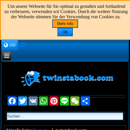
Um unsere Webseite für Sie optimal zu gestalten und fortlaufend
zu verbessern, verwenden wir Cookies. Durch die weitere Nutzung
der Webseite stimmen Sie der Verwendung von Cookies zu.
Mehr Info
OK
209
Facebook
Twitter
VK
WhatsApp
Pinterest
Line
WeChat
Share
Startseite